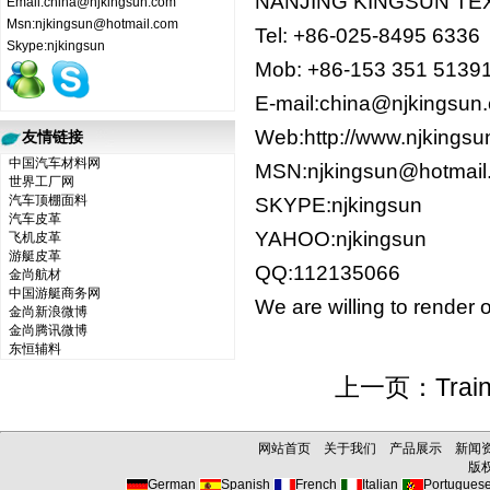
NANJING KINGSUN TEX
Email:china@njkingsun.com
Msn:njkingsun@hotmail.com
Tel: +86-025-8495 6336
Skype:njkingsun
Mob: +86-153 351 5139
E-mail:china@njkingsun
Web:http://www.njkin
友情链接
中国汽车材料网
MSN:njkingsun@hot
世界工厂网
汽车顶棚面料
SKYPE:njkingsun
汽车皮革
YAHOO:njkingsun
飞机皮革
游艇皮革
QQ:112135066
金尚航材
中国游艇商务网
We are willing to render 
金尚新浪微博
金尚腾讯微博
东恒辅料
上一页：
Trai
网站首页
关于我们
产品展示
新闻
版权所
German
Spanish
French
Italian
Portugues