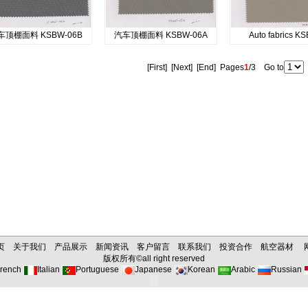
车顶棚面料 KSBW-06B
汽车顶棚面料 KSBW-06A
Auto fabrics KS
[First] [
Next
] [
End
] Pages
1
/3 Go to
页
关于我们
产品展示
新闻资讯
客户留言
联系我们
投资合作
航空器材
版权所有©all right reserved
rench
Italian
Portuguese
Japanese
Korean
Arabic
Russian