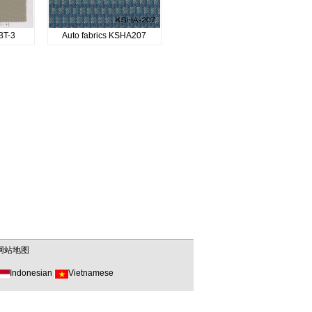
BT-3
Auto fabrics KSHA207
网站地图
Indonesian
Vietnamese