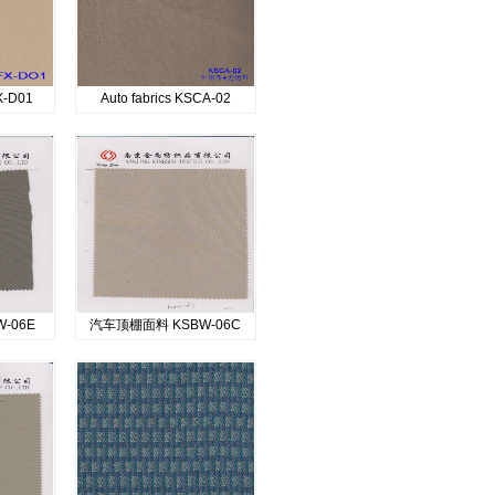
FX-D01
Auto fabrics KSCA-02
BW-06E
汽车顶棚面料 KSBW-06C