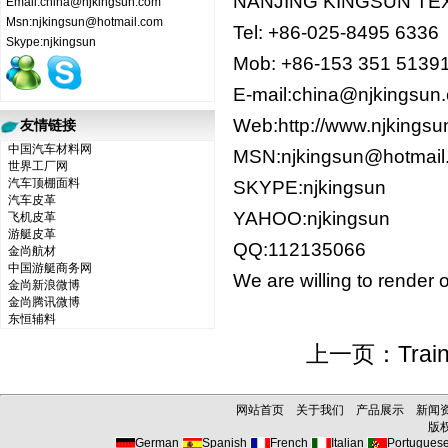
NANJING KINGSUN TEX
Email:china@njkingsun.com
Msn:njkingsun@hotmail.com
Tel: +86-025-8495 6336
Skype:njkingsun
Mob: +86-153 351 5139
E-mail:china@njkingsun
Web:http://www.njkin
友情链接
中国汽车材料网
MSN:njkingsun@hot
世界工厂网
汽车顶棚面料
SKYPE:njkingsun
汽车皮革
YAHOO:njkingsun
飞机皮革
游艇皮革
QQ:112135066
金尚航材
中国游艇商务网
We are willing to render 
金尚新浪微博
金尚腾讯微博
东恒辅料
上一页：
Trai
网站首页
关于我们
产品展示
新闻
版权所
German
Spanish
French
Italian
Portugues